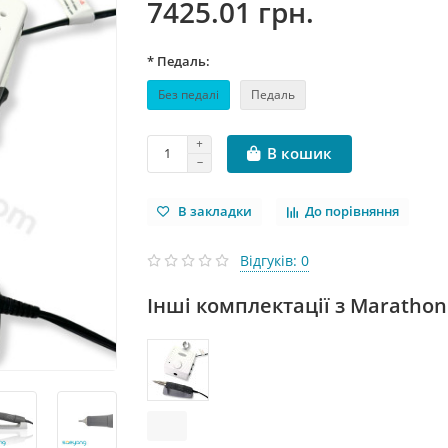
7425.01 грн.
* Педаль:
Без педалі
Педаль
В кошик
В закладки
До порівняння
Відгуків: 0
Інші комплектації з Marathon