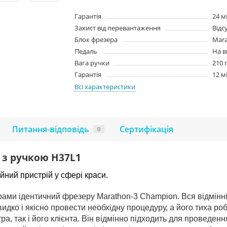
Гарантія
24 мі
Захист від перевантаження
Відс
Блок фрезера
Mara
Педаль
На в
Вага ручки
210 
Гарантія
12 мі
Всі характеристики
Питання-відповідь
Cертифікація
0
 з ручкою H37L1
йний пристрій у сфері краси.
рами ідентичний фрезеру
Marathon-3 Champion
.
Вся відмінн
дко і якісно провести необхідну процедуру, а його тиха роб
, так і його клієнта. Він відмінно підходить для проведення