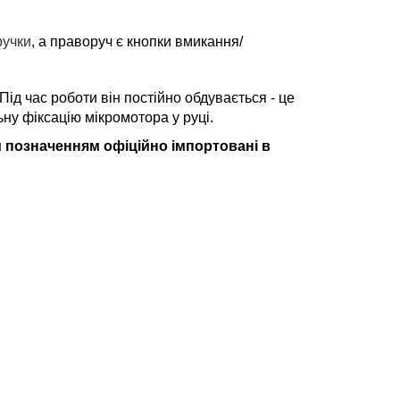
ручки
, а праворуч є кнопки вмикання/
ід час роботи він постійно обдувається - це
ну фіксацію мікромотора у руці.
м позначенням офіційно імпортовані в