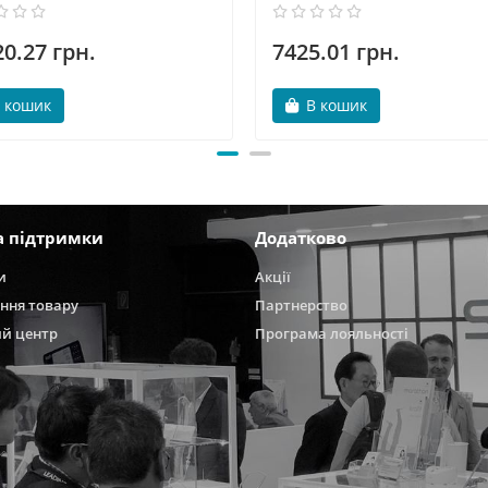
0.27 грн.
7425.01 грн.
 кошик
В кошик
а підтримки
Додатково
и
Акції
ння товару
Партнерство
ий центр
Програма лояльності