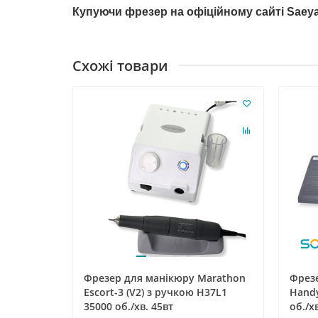
Купуючи фрезер на офіційному сайті
Saeya
Схожі товари
Фрезер для манікюру Marathon
Фрез
Escort-3 (V2) з ручкою H37L1
Handy
35000 об./хв. 45вт
об./х