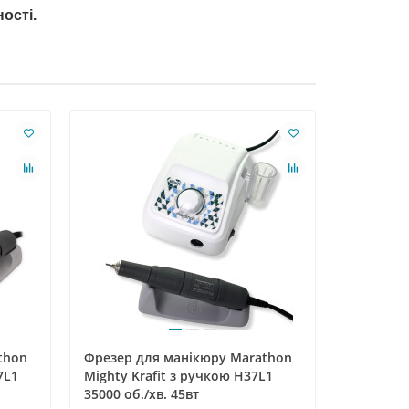
ості.
Лідер прод
thon
Фрезер для манікюру Marathon
Фрезер д
7L1
Mighty Krafit з ручкою H37L1
N7 з руч
35000 об./хв. 45вт
хв. 50вт