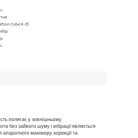
с.
утня
thon Cube K-35
ибір
гр
с.
ість полягає у зовнішньому
ота без зайвого шуму і вібрації являється
 апаратного манікюру, корекції та