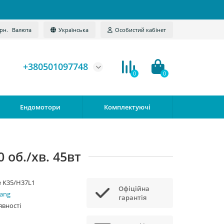
грн.
Валюта
Українська
Особистий кабінет
+380501097748
0
0
Ендомотори
Комплектуючі
 об./хв. 45вт
 K35/H37L1
Офіційна
ang
гарантія
явності