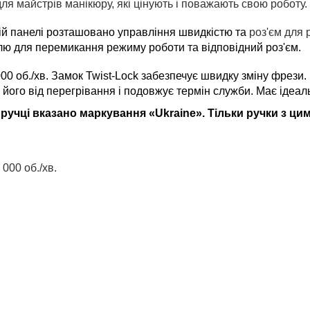
ля майстрів манікюру, які цінують і поважають свою роботу.
ній панелі розташовано управління швидкістю та
роз'єм для 
ллю для перемикання режиму роботи та відповідний роз'єм.
0 об./хв. Замок Twist-Lock забезпечує швидку зміну фрези. П
ого від перегрівання і подовжує термін служби. Має ідеаль
ручці вказано маркування «Ukraine». Тільки ручки з ци
000 об./хв.