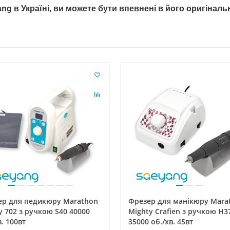
ng в Україні
, ви можете бути впевнені в його оригінальн
ер для педикюру Marathon
Фрезер для манікюру Mara
 702 з ручкою S40 40000
Mighty Crafien з ручкою H3
в. 100вт
35000 об./хв. 45вт