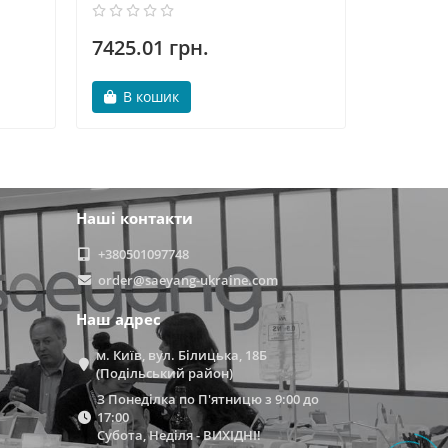
7425.01 грн.
13270.
В кошик
В ко
Наші контакти
+380501097748
order@saeyang-ukraine.com
Наш адрес
м. Київ, вул. Білицька, 18Б
(Подільський район)
З Понеділка по П'ятницю з 9:00 до
17:00
Субота, Неділя - ВИХІДНІ!