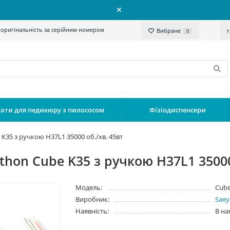
 оригінальність за серійним номером
Вибране
0
ати для педикюру з пилососом
Фізіодиспенсери
K35 з ручкою H37L1 35000 об./хв. 45вт
hon Cube K35 з ручкою H37L1 35000
Модель:
Cube
Виробник:
Saey
Наявність:
В на