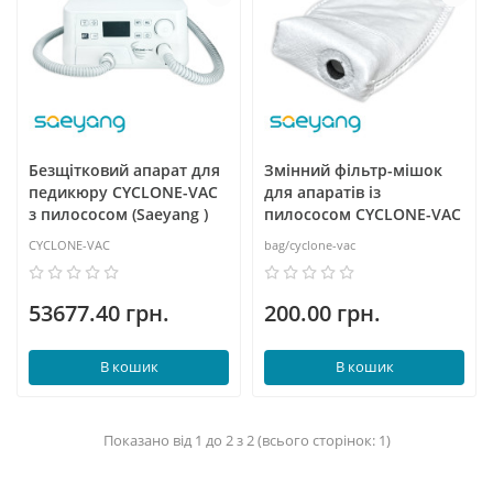
Безщітковий апарат для
Змінний фільтр-мішок
педикюру CYCLONE-VAC
для апаратів із
з пилососом (Saeyang )
пилососом CYCLONE-VAC
CYCLONE-VAC
bag/cyclone-vac
53677.40 грн.
200.00 грн.
В кошик
В кошик
Показано від 1 до 2 з 2 (всього сторінок: 1)